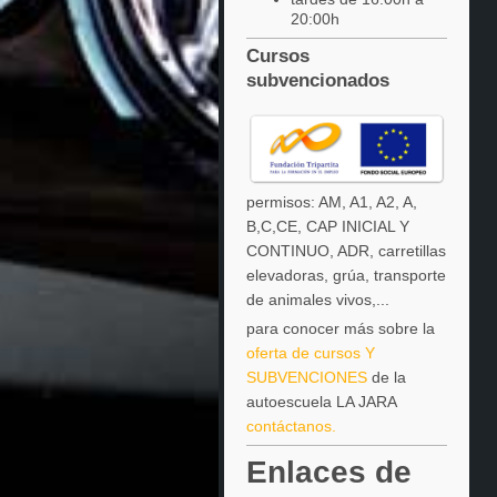
20:00h
Cursos
subvencionados
permisos: AM, A1, A2, A,
B,C,CE, CAP INICIAL Y
CONTINUO, ADR, carretillas
elevadoras, grúa, transporte
de animales vivos,...
para conocer más sobre la
oferta de cursos Y
SUBVENCIONES
de la
autoescuela LA JARA
contáctanos.
Enlaces de